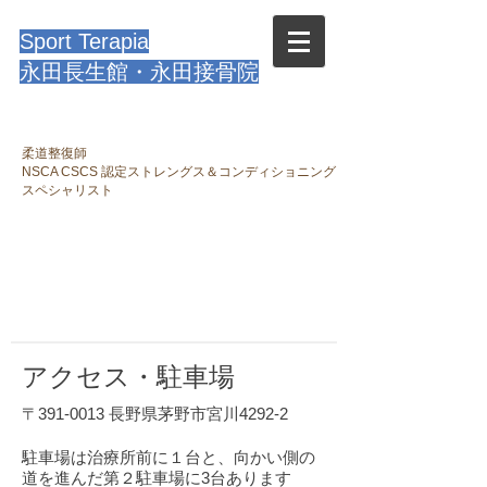
Sport Terapia
永田長生館・永田接骨院
柔道整復師
NSCA CSCS 認定ストレングス＆コンディショニング
スペシャリスト
予約制
0266-72-2797
アクセス・駐車場
〒391-0013
長野県茅野市宮川4292-2
駐車場は治療所前に１台と、向かい側の
道を進んだ第２駐車場に3台あります